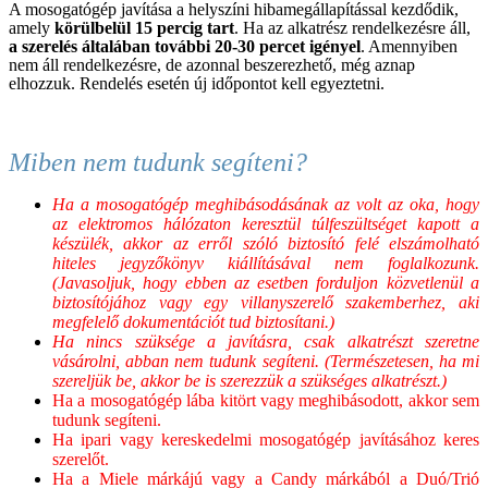
A mosogatógép javítása a helyszíni hibamegállapítással kezdődik,
amely
körülbelül 15 percig tart
. Ha az alkatrész rendelkezésre áll,
a szerelés általában további 20-30 percet igényel
. Amennyiben
nem áll rendelkezésre, de azonnal beszerezhető, még aznap
elhozzuk. Rendelés esetén új időpontot kell egyeztetni.
Miben nem tudunk segíteni?
Ha a mosogatógép meghibásodásának az volt az oka, hogy
az elektromos hálózaton keresztül túlfeszültséget kapott a
készülék, akkor az erről szóló biztosító felé elszámolható
hiteles jegyzőkönyv kiállításával nem foglalkozunk.
(Javasoljuk, hogy ebben az esetben forduljon közvetlenül a
biztosítójához vagy egy villanyszerelő szakemberhez, aki
megfelelő dokumentációt tud biztosítani.)
Ha nincs szüksége a javításra, csak alkatrészt szeretne
vásárolni, abban nem tudunk segíteni. (Természetesen, ha mi
szereljük be, akkor be is szerezzük a szükséges alkatrészt.)
Ha a mosogatógép lába kitört vagy meghibásodott, akkor sem
tudunk segíteni.
Ha ipari vagy kereskedelmi mosogatógép javításához keres
szerelőt.
Ha a Miele márkájú vagy a Candy márkából a Duó/Trió