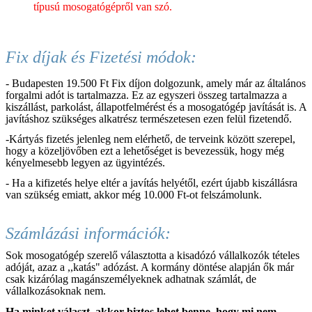
típusú mosogatógépről van szó.
Fix díjak és Fizetési módok:
- Budapesten 19.500 Ft Fix díjon dolgozunk, amely már az általános
forgalmi adót is tartalmazza. Ez az egyszeri összeg tartalmazza a
kiszállást, parkolást, állapotfelmérést és a mosogatógép javítását is. A
javításhoz szükséges alkatrész természetesen ezen felül fizetendő.
-Kártyás fizetés jelenleg nem elérhető, de terveink között szerepel,
hogy a közeljövőben ezt a lehetőséget is bevezessük, hogy még
kényelmesebb legyen az ügyintézés.
- Ha a kifizetés helye eltér a javítás helyétől, ezért újabb kiszállásra
van szükség emiatt, akkor még 10.000 Ft-ot felszámolunk.
Számlázási információk:
Sok mosogatógép szerelő választotta a kisadózó vállalkozók tételes
adóját, azaz a ,,katás" adózást. A kormány döntése alapján ők már
csak kizárólag magánszemélyeknek adhatnak számlát, de
vállalkozásoknak nem.
Ha minket választ, akkor biztos lehet benne, hogy mi nem