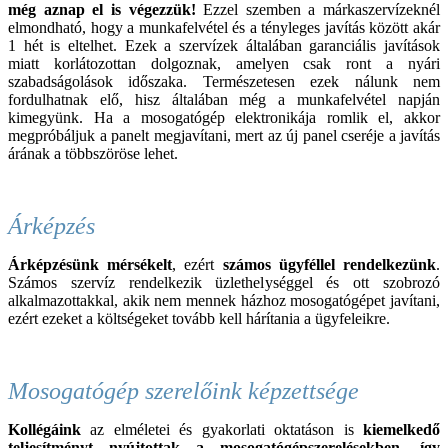
még aznap el is végezzük!
Ezzel szemben a márkaszervízeknél
elmondható, hogy a munkafelvétel és a tényleges javítás között akár
1 hét is eltelhet. Ezek a szervízek általában garanciális javítások
miatt korlátozottan dolgoznak, amelyen csak ront a nyári
szabadságolások időszaka. Természetesen ezek nálunk nem
fordulhatnak elő, hisz általában még a munkafelvétel napján
kimegyünk. Ha a mosogatógép elektronikája romlik el, akkor
megpróbáljuk a panelt megjavítani, mert az új panel cseréje a javítás
árának a többszöröse lehet.
Árképzés
Árképzésünk mérsékelt
, ezért
számos ügyféllel rendelkezünk
.
Számos szervíz rendelkezik üzlethelységgel és ott szobrozó
alkalmazottakkal, akik nem mennek házhoz mosogatógépet javítani,
ezért ezeket a költségeket tovább kell hárítania a ügyfeleikre.
Mosogatógép szerelőink képzettsége
Kollégáink
az elméletei és gyakorlati oktatáson is
kiemelkedő
teljesítményt nyújtottak a mosogatógépszerelésekben, így