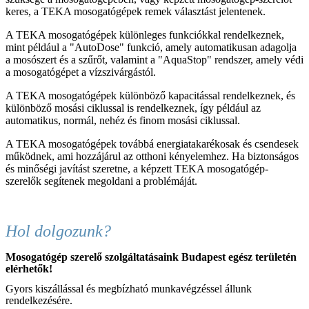
keres, a TEKA mosogatógépek remek választást jelentenek.
A TEKA mosogatógépek különleges funkciókkal rendelkeznek,
mint például a "AutoDose" funkció, amely automatikusan adagolja
a mosószert és a szűrőt, valamint a "AquaStop" rendszer, amely védi
a mosogatógépet a vízszivárgástól.
A TEKA mosogatógépek különböző kapacitással rendelkeznek, és
különböző mosási ciklussal is rendelkeznek, így például az
automatikus, normál, nehéz és finom mosási ciklussal.
A TEKA mosogatógépek továbbá energiatakarékosak és csendesek
működnek, ami hozzájárul az otthoni kényelemhez. Ha biztonságos
és minőségi javítást szeretne, a képzett TEKA mosogatógép-
szerelők segítenek megoldani a problémáját.
Hol dolgozunk?
Mosogatógép szerelő szolgáltatásaink Budapest egész területén
elérhetők!
Gyors kiszállással és megbízható munkavégzéssel állunk
rendelkezésére.