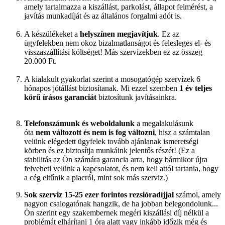
amely tartalmazza a kiszállást, parkolást, állapot felmérést, a
javítás munkadíját és az általános forgalmi adót is.
A készülékeket a
helyszínen megjavítjuk
. Ez az
ügyfelekben nem okoz bizalmatlanságot és felesleges el- és
visszaszállítási költséget! Más szervízekben ez az összeg
20.000 Ft.
A kialakult gyakorlat szerint a mosogatógép szervízek 6
hónapos jótállást biztosítanak. Mi ezzel szemben
1 év teljes
körű írásos garanciát
biztosítunk javításainkra.
Telefonszámunk és weboldalunk
a megalakulásunk
óta
nem változott és nem is fog változni
, hisz a számtalan
velünk elégedett ügyfelek tovább ajánlanak ismeretségi
körben és ez biztosítja munkáink jelentős részét! (Ez a
stabilitás az Ön számára garancia arra, hogy bármikor újra
felveheti velünk a kapcsolatot, és nem kell attól tartania, hogy
a cég eltűnik a piacról, mint sok más szerviz.)
Sok szerviz 15-25 ezer forintos rezsióradíjjal
számol, amely
nagyon csalogatónak hangzik, de ha jobban belegondolunk...
Ön szerint egy szakembernek megéri kiszállási díj nélkül a
problémát elhárítani 1 óra alatt vagy inkább időzik még és