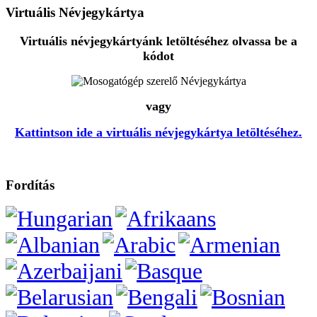
Virtuális Névjegykártya
Virtuális névjegykártyánk letöltéséhez olvassa be a
kódot
vagy
Kattintson ide a virtuális névjegykártya letöltéséhez.
Fordítás