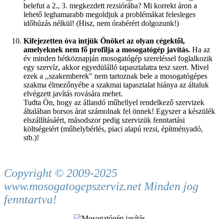
belefut a 2., 3. megkezdett rezsiórába?
Mi korrekt áron a
lehető leghamarabb megoldjuk a problémákat felesleges
időhúzás nélkül! (Hisz, nem órabérért dolgozunk!)
Kifejezetten óva intjük Önöket az olyan cégektől,
amelyeknek nem fő profilja a mosogatógép javítás.
Ha az
év minden hétköznapján mosogatógép szereléssel foglalkozik
egy szervíz, akkor egyedülálló tapasztalatra tesz szert. Mivel
ezek a ,,szakemberek" nem tartoznak bele a mosogatógépes
szakma élmezőnyébe a szakmai tapasztalat hiánya az általuk
elvégzett javítás rovására mehet.
Tudta Ön, hogy az állandó műhellyel rendelkező szervizek
általában borsos árat számolnak fel önnek! Egyszer a készülék
elszállításáért, másodszor pedig szervizük fenntartási
költségeiért (műhelybérlés, piaci alapú rezsi
, építményadó,
stb.)!
Copyright © 2009-2025
www.mosogatogepszerviz.net Minden jog
fenntartva!