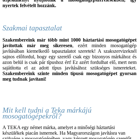
nyertek felvételt hozzánk.
Szakmai tapasztalat
Szakembereink már több mint 1000 háztartási
mosogató
gépet
javítottak már meg sikeresen
, ezért minden
mosogatógép
javításában kiemelkedő tapasztalatot szeretek! A szakszervizeknél
sajnos előfordul, hogy egy szerelő csak egy bizonyos márkához és
azon belül is csak pár típushoz ért! Ez azért fordulhat elő, mert nem
sajátította el az adott típus javításához szükséges ismereteket.
Szakembereink szinte minden típusú
mosogató
gépet gyorsan
meg tudnak javítani!
Mit kell tudni a Teka márkájú
mosogatógépekről?
A TEKA egy német márka, amelyet a minőségi háztartási
készülékek piacán ismernek. Ha Magyarországon javításra van
szüksége a mosogatógépében, vagy képzett mosogatógép-szerelőt