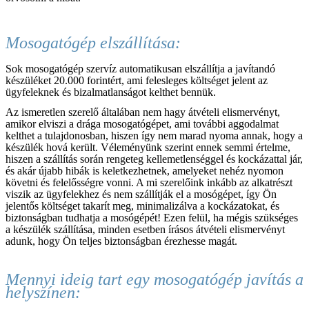
Mosogatógép elszállítása:
Sok mosogatógép szervíz automatikusan elszállítja a javítandó
készüléket 20.000 forintért, ami felesleges költséget jelent az
ügyfeleknek és bizalmatlanságot kelthet bennük.
Az ismeretlen szerelő általában nem hagy átvételi elismervényt,
amikor elviszi a drága mosogatógépet, ami további aggodalmat
kelthet a tulajdonosban, hiszen így nem marad nyoma annak, hogy a
készülék hová került. Véleményünk szerint ennek semmi értelme,
hiszen a szállítás során rengeteg kellemetlenséggel és kockázattal jár,
és akár újabb hibák is keletkezhetnek, amelyeket nehéz nyomon
követni és felelősségre vonni. A mi szerelőink inkább az alkatrészt
viszik az ügyfelekhez és nem szállítják el a mosógépet, így Ön
jelentős költséget takarít meg, minimalizálva a kockázatokat, és
biztonságban tudhatja a mosógépét! Ezen felül, ha mégis szükséges
a készülék szállítása, minden esetben írásos átvételi elismervényt
adunk, hogy Ön teljes biztonságban érezhesse magát.
Mennyi ideig tart egy mosogatógép javítás a
helyszínen: