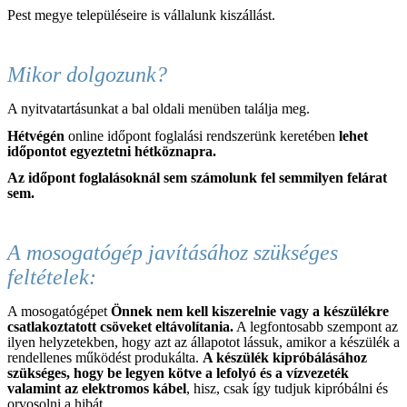
Pest megye településeire is vállalunk kiszállást.
Mikor dolgozunk?
A nyitvatartásunkat a bal oldali menüben találja meg.
Hétvégén
online időpont foglalási rendszerünk keretében
lehet
időpontot egyeztetni hétköznapra.
Az időpont foglalásoknál sem
számolunk fel semmilyen felárat
sem.
A mosogatógép javításához szükséges
feltételek:
A mosogatógépet
Önnek nem kell kiszerelnie vagy a készülékre
csatlakoztatott csöveket eltávolítania.
A legfontosabb szempont az
ilyen helyzetekben, hogy azt az állapotot lássuk, amikor a készülék a
rendellenes működést produkálta.
A készülék kipróbálásához
szükséges, hogy be legyen kötve a lefolyó és a vízvezeték
valamint az elektromos kábel
, hisz, csak így tudjuk kipróbálni és
orvosolni a hibát.