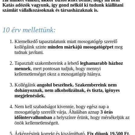
Katás adózók vagyunk, így gond nélkül ki tudunk kiállítani
számlát vállalkozásoknak és társasházaknak is.
10 érv mellettünk:
Kiemelkedő tapasztalatunk miatt mosogatógép szerelő
kollégáink szinte
minden márkájú mosogatógépet
meg
tudnak javítani.
Tapasztalt szakembereink a lehető
leghamarabb házhoz
mennek
, mert pontosan tudjuk, hogy mennyi
kellemetlenséget okoz a mosogatógép hiánya.
Kollégáink
angolul beszélnek. Szakembereink nem
dohányoznak, nem alkoholizálnak, és tiszta, igényes
megjelenésűek.
Nem kell szabadságot kivennie, hogy egész nap a
mosogatógép szerelőt várja. Általában aznap
3 órás
időintervallumban
a helyszínre érünk, hogy mérsékeljük az
önök kellemetlenségeit.
Árképzésünk korrekt és kiszámítható.
Fix díjunk 19.500 Ft
,