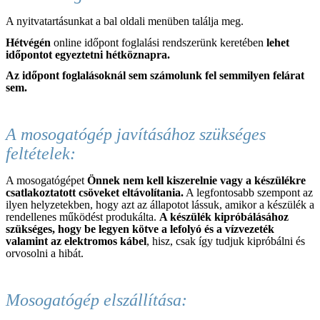
A nyitvatartásunkat a bal oldali menüben találja meg.
Hétvégén
online időpont foglalási rendszerünk keretében
lehet
időpontot egyeztetni hétköznapra.
Az időpont foglalásoknál sem
számolunk fel semmilyen felárat
sem.
A mosogatógép javításához szükséges
feltételek:
A mosogatógépet
Önnek nem kell kiszerelnie vagy a készülékre
csatlakoztatott csöveket eltávolítania.
A legfontosabb szempont az
ilyen helyzetekben, hogy azt az állapotot lássuk, amikor a készülék a
rendellenes működést produkálta.
A készülék kipróbálásához
szükséges, hogy be legyen kötve a lefolyó és a vízvezeték
valamint az elektromos kábel
, hisz, csak így tudjuk kipróbálni és
orvosolni a hibát.
Mosogatógép elszállítása: