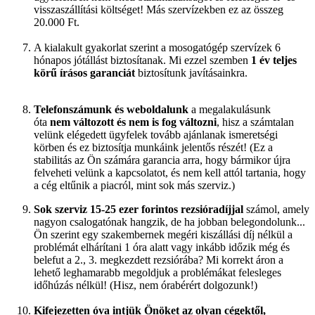
visszaszállítási költséget! Más szervízekben ez az összeg
20.000 Ft.
A kialakult gyakorlat szerint a mosogatógép szervízek 6
hónapos jótállást biztosítanak. Mi ezzel szemben
1 év teljes
körű írásos garanciát
biztosítunk javításainkra.
Telefonszámunk és weboldalunk
a megalakulásunk
óta
nem változott és nem is fog változni
, hisz a számtalan
velünk elégedett ügyfelek tovább ajánlanak ismeretségi
körben és ez biztosítja munkáink jelentős részét! (Ez a
stabilitás az Ön számára garancia arra, hogy bármikor újra
felveheti velünk a kapcsolatot, és nem kell attól tartania, hogy
a cég eltűnik a piacról, mint sok más szerviz.)
Sok szerviz 15-25 ezer forintos rezsióradíjjal
számol, amely
nagyon csalogatónak hangzik, de ha jobban belegondolunk...
Ön szerint egy szakembernek megéri kiszállási díj nélkül a
problémát elhárítani 1 óra alatt vagy inkább időzik még és
belefut a 2., 3. megkezdett rezsiórába?
Mi korrekt áron a
lehető leghamarabb megoldjuk a problémákat felesleges
időhúzás nélkül! (Hisz, nem órabérért dolgozunk!)
Kifejezetten óva intjük Önöket az olyan cégektől,