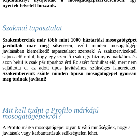
nyertek felvételt hozzánk.
Szakmai tapasztalat
Szakembereink már több mint 1000 háztartási
mosogató
gépet
javítottak már meg sikeresen
, ezért minden
mosogatógép
javításában kiemelkedő tapasztalatot szeretek! A szakszervizeknél
sajnos előfordul, hogy egy szerelő csak egy bizonyos márkához és
azon belül is csak pár típushoz ért! Ez azért fordulhat elő, mert nem
sajátította el az adott típus javításához szükséges ismereteket.
Szakembereink szinte minden típusú
mosogató
gépet gyorsan
meg tudnak javítani!
Mit kell tudni a Profilo márkájú
mosogatógépekről?
A Profilo márka mosogatógépei olyan kiváló minőségűek, hogy a
javításuk vagy karbantartásuk szükségtelen lehet.