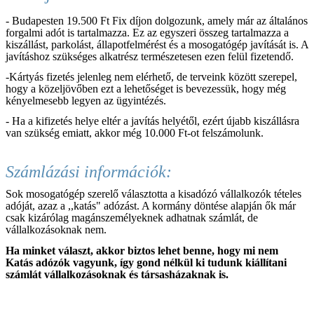
- Budapesten 19.500 Ft Fix díjon dolgozunk, amely már az általános
forgalmi adót is tartalmazza. Ez az egyszeri összeg tartalmazza a
kiszállást, parkolást, állapotfelmérést és a mosogatógép javítását is. A
javításhoz szükséges alkatrész természetesen ezen felül fizetendő.
-Kártyás fizetés jelenleg nem elérhető, de terveink között szerepel,
hogy a közeljövőben ezt a lehetőséget is bevezessük, hogy még
kényelmesebb legyen az ügyintézés.
- Ha a kifizetés helye eltér a javítás helyétől, ezért újabb kiszállásra
van szükség emiatt, akkor még 10.000 Ft-ot felszámolunk.
Számlázási információk:
Sok mosogatógép szerelő választotta a kisadózó vállalkozók tételes
adóját, azaz a ,,katás" adózást. A kormány döntése alapján ők már
csak kizárólag magánszemélyeknek adhatnak számlát, de
vállalkozásoknak nem.
Ha minket választ, akkor biztos lehet benne, hogy mi nem
Katás adózók vagyunk, így gond nélkül ki tudunk kiállítani
számlát vállalkozásoknak és társasházaknak is.