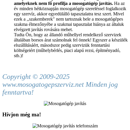
amelyeknek nem fő profilja a mosogatógép javítás.
Ha az
év minden hétköznapján mosogatógép szereléssel foglalkozik
egy szervíz, akkor egyedülálló tapasztalatra tesz szert. Mivel
ezek a ,,szakemberek" nem tartoznak bele a mosogatógépes
szakma élmezőnyébe a szakmai tapasztalat hiánya az általuk
elvégzett javítás rovására mehet.
Tudta Ön, hogy az állandó műhellyel rendelkező szervizek
általában borsos árat számolnak fel önnek! Egyszer a készülék
elszállításáért, másodszor pedig szervizük fenntartási
költségeiért (műhelybérlés, piaci alapú rezsi
, építményadó,
stb.)!
Copyright © 2009-2025
www.mosogatogepszerviz.net Minden jog
fenntartva!
Hívjon még ma!