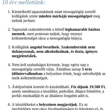
10 érv mellettünk:
Kiemelkedő tapasztalatunk miatt mosogatógép szerelő
kollégáink szinte
minden márkájú mosogatógépet
meg
tudnak javítani.
Tapasztalt szakembereink a lehető
leghamarabb házhoz
mennek
, mert pontosan tudjuk, hogy mennyi
kellemetlenséget okoz a mosogatógép hiánya.
Kollégáink
angolul beszélnek. Szakembereink nem
dohányoznak, nem alkoholizálnak, és tiszta, igényes
megjelenésűek.
Nem kell szabadságot kivennie, hogy egész nap a
mosogatógép szerelőt várja. Általában aznap
3 órás
időintervallumban
a helyszínre érünk, hogy mérsékeljük az
önök kellemetlenségeit.
Árképzésünk korrekt és kiszámítható.
Fix díjunk 19.500 Ft
,
amely tartalmazza a kiszállást, parkolást, állapot felmérést, a
javítás munkadíját és az általános forgalmi adót is.
A készülékeket a
helyszínen megjavítjuk
. Ez az
ügyfelekben nem okoz bizalmatlanságot és felesleges el- és