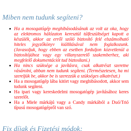
Miben nem tudunk segíteni?
Ha a mosogatógép meghibásodásának az volt az oka, hogy
az elektromos hálózaton keresztül túlfeszültséget kapott a
készülék, akkor az erről szóló biztosító felé elszámolható
hiteles jegyzőkönyv kiállításával nem foglalkozunk.
(Javasoljuk, hogy ebben az esetben forduljon közvetlenül a
biztosítójához vagy egy villanyszerelő szakemberhez, aki
megfelelő dokumentációt tud biztosítani.)
Ha nincs szüksége a javításra, csak alkatrészt szeretne
vásárolni, abban nem tudunk segíteni. (Természetesen, ha mi
szereljük be, akkor be is szerezzük a szükséges alkatrészt.)
Ha a mosogatógép lába kitört vagy meghibásodott, akkor sem
tudunk segíteni.
Ha ipari vagy kereskedelmi mosogatógép javításához keres
szerelőt.
Ha a Miele márkájú vagy a Candy márkából a Duó/Trió
típusú mosogatógépről van szó.
Fix díjak és Fizetési módok: