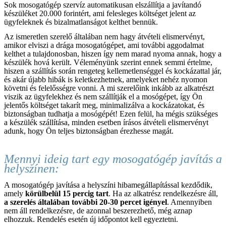
Sok mosogatógép szervíz automatikusan elszállítja a javítandó
készüléket 20.000 forintért, ami felesleges költséget jelent az
ügyfeleknek és bizalmatlanságot kelthet bennük.
Az ismeretlen szerelő általában nem hagy átvételi elismervényt,
amikor elviszi a drága mosogatógépet, ami további aggodalmat
kelthet a tulajdonosban, hiszen így nem marad nyoma annak, hogy a
készülék hová került. Véleményünk szerint ennek semmi értelme,
hiszen a szállítás során rengeteg kellemetlenséggel és kockázattal jár,
és akár újabb hibák is keletkezhetnek, amelyeket nehéz nyomon
követni és felelősségre vonni. A mi szerelőink inkább az alkatrészt
viszik az ügyfelekhez és nem szállítják el a mosógépet, így Ön
jelentős költséget takarít meg, minimalizálva a kockázatokat, és
biztonságban tudhatja a mosógépét! Ezen felül, ha mégis szükséges
a készülék szállítása, minden esetben írásos átvételi elismervényt
adunk, hogy Ön teljes biztonságban érezhesse magát.
Mennyi ideig tart egy mosogatógép javítás a
helyszínen:
A mosogatógép javítása a helyszíni hibamegállapítással kezdődik,
amely
körülbelül 15 percig tart
. Ha az alkatrész rendelkezésre áll,
a szerelés általában további 20-30 percet igényel
. Amennyiben
nem áll rendelkezésre, de azonnal beszerezhető, még aznap
elhozzuk. Rendelés esetén új időpontot kell egyeztetni.