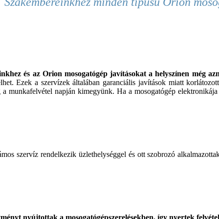
Szakembereinkhez
minden típusú Orion mos
einkhez és az
Orion
mosogatógép javításokat a helyszínen még azn
elhet. Ezek a szervízek általában garanciális javítások miatt korláto
 a munkafelvétel napján kimegyünk. Ha a mosogatógép elektronikája r
ámos szervíz rendelkezik üzlethelységgel és ott szobrozó alkalmazott
tményt nyújtottak a mosogatógépszerelésekben, így nyertek felvéte