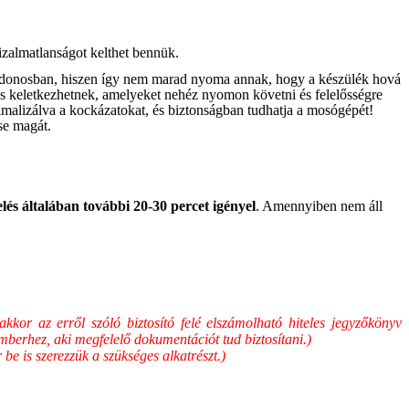
bizalmatlanságot kelthet bennük.
ulajdonosban, hiszen így nem marad nyoma annak, hogy a készülék hová
k is keletkezhetnek, amelyeket nehéz nyomon követni és felelősségre
nimalizálva a kockázatokat, és biztonságban tudhatja a mosógépét!
se magát.
elés általában további 20-30 percet igényel
. Amennyiben nem áll
kor az erről szóló biztosító felé elszámolható hiteles jegyzőkönyv
emberhez, aki megfelelő dokumentációt tud biztosítani.)
be is szerezzük a szükséges alkatrészt.)