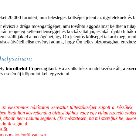
et 20.000 forintért, ami felesleges költséget jelent az ügyfeleknek és 
kor elviszi a drága mosogatógépet, ami további aggodalmat kelthet a t
orán rengeteg kellemetlenséggel és kockázattal jár, és akár újabb hibá
nem szállítják el a mosógépet, így Ön jelentős költséget takarít meg, mi
írásos átvételi elismervényt adunk, hogy Ön teljes biztonságban érezhes
helyszínen:
ely
körülbelül 15 percig tart
. Ha az alkatrész rendelkezésre áll,
a szer
 esetén új időpontot kell egyeztetni.
lektromos hálózaton keresztül túlfeszültséget kapott a készülék, ak
ben forduljon közvetlenül a biztosítójához vagy egy villanyszerelő szak
i, abban nem tudunk segíteni. (Természetesen, ha mi szereljük be, akkor 
udunk segíteni.
előt.
 mosogatógépről van szó.