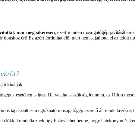
avítottak már meg sikeresen
, ezért minden
mosogatógép
javításában k
típushoz ért! Ez azért fordulhat elő, mert nem sajátította el az adott t
pekről?
át kínálják.
ógépek esetében is igaz. Ha valaha is szükség lenne rá, az Orion mos
ámos tapasztalt és megbízható mosogatógép-szerelő áll rendelkezésre,
ciókkal rendelkeznek, így biztos lehet benne, hogy hatékonyan és ké