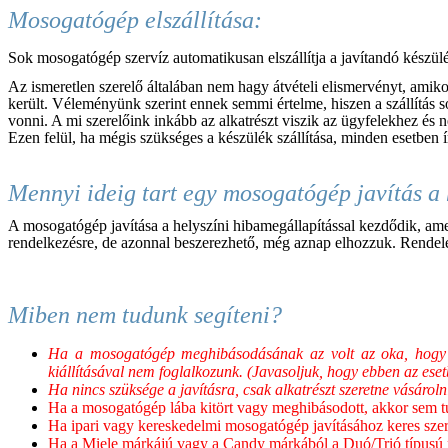
Mosogatógép elszállítása:
Sok mosogatógép szervíz automatikusan elszállítja a javítandó készülék
Az ismeretlen szerelő általában nem hagy átvételi elismervényt, ami
került. Véleményünk szerint ennek semmi értelme, hiszen a szállítás s
vonni. A mi szerelőink inkább az alkatrészt viszik az ügyfelekhez és 
Ezen felül, ha mégis szükséges a készülék szállítása, minden esetben 
Mennyi ideig tart egy mosogatógép javítás a 
A mosogatógép javítása a helyszíni hibamegállapítással kezdődik, am
rendelkezésre, de azonnal beszerezhető, még aznap elhozzuk. Rendelés
Miben nem tudunk segíteni?
Ha a mosogatógép meghibásodásának az volt az oka, hogy az e
kiállításával nem foglalkozunk. (Javasoljuk, hogy ebben az eset
Ha nincs szüksége a javításra, csak alkatrészt szeretne vásároln
Ha a mosogatógép lába kitört vagy meghibásodott, akkor sem t
Ha ipari vagy kereskedelmi mosogatógép javításához keres szer
Ha a Miele márkájú vagy a Candy márkából a Duó/Trió típusú