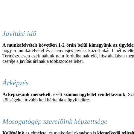
Javítási idő
A munkafelvételt követően 1-2 órán belül kimegyünk az ügyfel
hogy a munkafelvétel és a tényleges javítás között akár 1 hét is elt
Természetesen ezek nálunk nem fordulhatnak elő, hisz általában még
cseréje a javítás árának a többszöröse lehet.
Árképzés
Árképzésünk mérsékelt
, ezért
számos ügyféllel rendelkezünk
. Sz
költségeket tovább kell hárítania a ügyfeleikre.
Mosogatógép szerelőink képzettsége
Kollégáink
az elméletei és gyakorlati oktatáson is
kiemelkedő teljesí