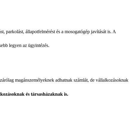
t, parkolást, állapotfelmérést és a mosogatógép javítását is. A
sebb legyen az ügyintézés.
k kizárólag magánszemélyeknek adhatnak számlát, de vállalkozásoknak
alkozásoknak és társasházaknak is.