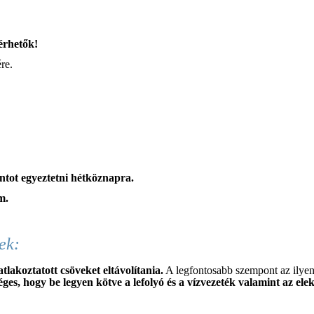
érhetők!
re.
ontot egyeztetni hétköznapra.
m.
ek:
tlakoztatott csöveket eltávolítania.
A legfontosabb szempont az ilyen 
es, hogy be legyen kötve a lefolyó és a vízvezeték valamint az el