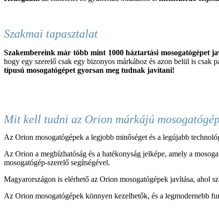
Szakmai tapasztalat
Szakembereink már több mint 1000 háztartási
mosogató
gépet j
hogy egy szerelő csak egy bizonyos márkához és azon belül is csak pár 
típusú
mosogató
gépet gyorsan meg tudnak javítani!
Mit kell tudni az Orion márkájú mosogatógé
Az Orion mosogatógépek a legjobb minőséget és a legújabb technológi
Az Orion a megbízhatóság és a hatékonyság jelképe, amely a mosogat
mosogatógép-szerelő segítségével.
Magyarországon is elérhető az Orion mosogatógépek javítása, ahol sz
Az Orion mosogatógépek könnyen kezelhetők, és a legmodernebb funk