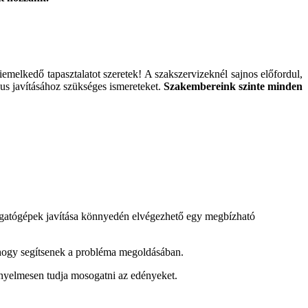
iemelkedő tapasztalatot szeretek! A szakszervizeknél sajnos előfordul,
ípus javításához szükséges ismereteket.
Szakembereink szinte minden
ogatógépek javítása könnyedén elvégezhető egy megbízható
 hogy segítsenek a probléma megoldásában.
nyelmesen tudja mosogatni az edényeket.