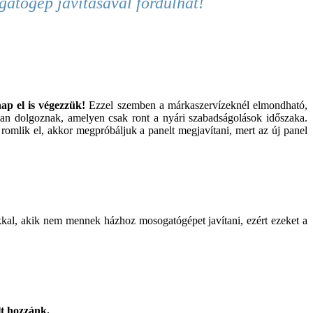
ogatógép
javításával fordulhat
!
ap el is végezzük!
Ezzel szemben a márkaszervízeknél elmondható,
zottan dolgoznak, amelyen csak ront a nyári szabadságolások időszaka.
omlik el, akkor megpróbáljuk a panelt megjavítani, mert az új panel
akkal, akik nem mennek házhoz mosogatógépet javítani, ezért ezeket a
lt hozzánk.