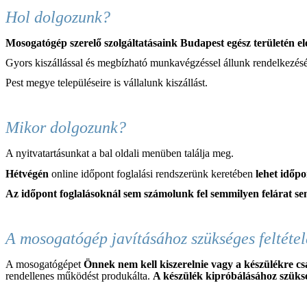
Hol dolgozunk?
Mosogatógép szerelő szolgáltatásaink Budapest egész területén el
Gyors kiszállással és megbízható munkavégzéssel állunk rendelkezésé
Pest megye településeire is vállalunk kiszállást.
Mikor dolgozunk?
A nyitvatartásunkat a bal oldali menüben találja meg.
Hétvégén
online időpont foglalási rendszerünk keretében
lehet időp
Az időpont foglalásoknál sem
számolunk fel semmilyen felárat se
A mosogatógép javításához szükséges feltétel
A mosogatógépet
Önnek nem kell kiszerelnie vagy a készülékre csa
rendellenes működést produkálta.
A készülék kipróbálásához szükség