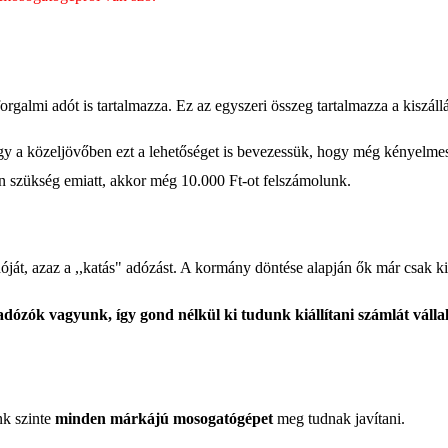
galmi adót is tartalmazza. Ez az egyszeri összeg tartalmazza a kiszállás
 hogy a közeljövőben ezt a lehetőséget is bevezessük, hogy még kényelme
a van szükség emiatt, akkor még 10.000 Ft-ot felszámolunk.
adóját, azaz a ,,katás" adózást. A kormány döntése alapján ők már csa
adózók vagyunk, így gond nélkül ki tudunk kiállítani számlát váll
nk szinte
minden márkájú mosogatógépet
meg tudnak javítani.