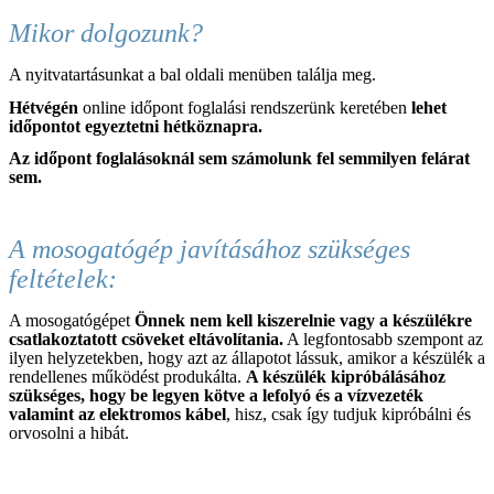
Mikor dolgozunk?
A nyitvatartásunkat a bal oldali menüben találja meg.
Hétvégén
online időpont foglalási rendszerünk keretében
lehet
időpontot egyeztetni hétköznapra.
Az időpont foglalásoknál sem
számolunk fel semmilyen felárat
sem.
A mosogatógép javításához szükséges
feltételek:
A mosogatógépet
Önnek nem kell kiszerelnie vagy a készülékre
csatlakoztatott csöveket eltávolítania.
A legfontosabb szempont az
ilyen helyzetekben, hogy azt az állapotot lássuk, amikor a készülék a
rendellenes működést produkálta.
A készülék kipróbálásához
szükséges, hogy be legyen kötve a lefolyó és a vízvezeték
valamint az elektromos kábel
, hisz, csak így tudjuk kipróbálni és
orvosolni a hibát.