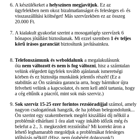
A készülékeket a
helyszínen megjavítjuk
. Ez az
ügyfelekben nem okoz bizalmatlanságot és felesleges el- és
visszaszállítási költséget! Más szervízekben ez az összeg
20.000 Ft.
A kialakult gyakorlat szerint a mosogatógép szervízek 6
hónapos jótállást biztosítanak. Mi ezzel szemben
1 év teljes
körű írásos garanciát
biztosítunk javításainkra.
Telefonszámunk és weboldalunk
a megalakulásunk
óta
nem változott és nem is fog változni
, hisz a számtalan
velünk elégedett ügyfelek tovább ajánlanak ismeretségi
körben és ez biztosítja munkáink jelentős részét! (Ez a
stabilitás az Ön számára garancia arra, hogy bármikor újra
felveheti velünk a kapcsolatot, és nem kell attól tartania, hogy
a cég eltűnik a piacról, mint sok más szerviz.)
Sok szerviz 15-25 ezer forintos rezsióradíjjal
számol, amely
nagyon csalogatónak hangzik, de ha jobban belegondolunk...
Ön szerint egy szakembernek megéri kiszállási díj nélkül a
problémát elhárítani 1 óra alatt vagy inkább időzik még és
belefut a 2., 3. megkezdett rezsiórába?
Mi korrekt áron a
lehető leghamarabb megoldjuk a problémákat felesleges
időhúzás nélkül! (Hisz, nem órabérért dolgozunk!)