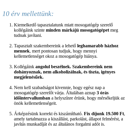
10 érv mellettünk:
Kiemelkedő tapasztalatunk miatt mosogatógép szerelő
kollégáink szinte
minden márkájú mosogatógépet
meg
tudnak javítani.
Tapasztalt szakembereink a lehető
leghamarabb házhoz
mennek
, mert pontosan tudjuk, hogy mennyi
kellemetlenséget okoz a mosogatógép hiánya.
Kollégáink
angolul beszélnek. Szakembereink nem
dohányoznak, nem alkoholizálnak, és tiszta, igényes
megjelenésűek.
Nem kell szabadságot kivennie, hogy egész nap a
mosogatógép szerelőt várja. Általában aznap
3 órás
időintervallumban
a helyszínre érünk, hogy mérsékeljük az
önök kellemetlenségeit.
Árképzésünk korrekt és kiszámítható.
Fix díjunk 19.500 Ft
,
amely tartalmazza a kiszállást, parkolást, állapot felmérést, a
javítás munkadíját és az általános forgalmi adót is.