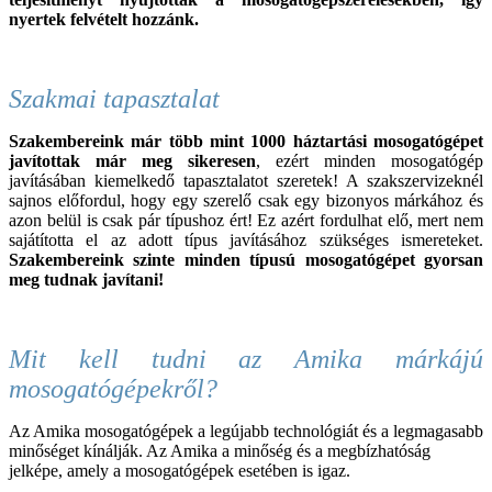
nyertek felvételt hozzánk.
Szakmai tapasztalat
Szakembereink már több mint 1000 háztartási
mosogató
gépet
javítottak már meg sikeresen
, ezért minden
mosogatógép
javításában kiemelkedő tapasztalatot szeretek! A szakszervizeknél
sajnos előfordul, hogy egy szerelő csak egy bizonyos márkához és
azon belül is csak pár típushoz ért! Ez azért fordulhat elő, mert nem
sajátította el az adott típus javításához szükséges ismereteket.
Szakembereink szinte minden típusú
mosogató
gépet gyorsan
meg tudnak javítani!
Mit kell tudni az Amika márkájú
mosogatógépekről?
Az Amika mosogatógépek a legújabb technológiát és a legmagasabb
minőséget kínálják. Az Amika a minőség és a megbízhatóság
jelképe, amely a mosogatógépek esetében is igaz.