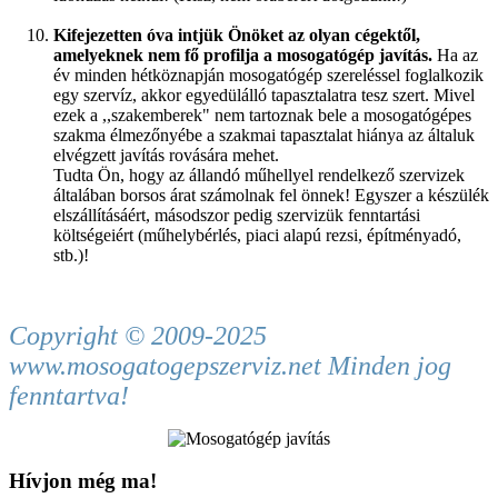
Kifejezetten óva intjük Önöket az olyan cégektől,
amelyeknek nem fő profilja a mosogatógép javítás.
Ha az
év minden hétköznapján mosogatógép szereléssel foglalkozik
egy szervíz, akkor egyedülálló tapasztalatra tesz szert. Mivel
ezek a ,,szakemberek" nem tartoznak bele a mosogatógépes
szakma élmezőnyébe a szakmai tapasztalat hiánya az általuk
elvégzett javítás rovására mehet.
Tudta Ön, hogy az állandó műhellyel rendelkező szervizek
általában borsos árat számolnak fel önnek! Egyszer a készülék
elszállításáért, másodszor pedig szervizük fenntartási
költségeiért (műhelybérlés, piaci alapú rezsi
, építményadó,
stb.)!
Copyright © 2009-2025
www.mosogatogepszerviz.net Minden jog
fenntartva!
Hívjon még ma!