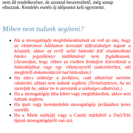
nem áll rendelkezésre, de azonnal beszerezhető, még aznap
elhozzuk. Rendelés esetén új időpontot kell egyeztetni.
Miben nem tudunk segíteni?
Ha a mosogatógép meghibásodásának az volt az oka, hogy
az elektromos hálózaton keresztül túlfeszültséget kapott a
készülék, akkor az erről szóló biztosító felé elszámolható
hiteles jegyzőkönyv kiállításával nem foglalkozunk.
(Javasoljuk, hogy ebben az esetben forduljon közvetlenül a
biztosítójához vagy egy villanyszerelő szakemberhez, aki
megfelelő dokumentációt tud biztosítani.)
Ha nincs szüksége a javításra, csak alkatrészt szeretne
vásárolni, abban nem tudunk segíteni. (Természetesen, ha mi
szereljük be, akkor be is szerezzük a szükséges alkatrészt.)
Ha a mosogatógép lába kitört vagy meghibásodott, akkor sem
tudunk segíteni.
Ha ipari vagy kereskedelmi mosogatógép javításához keres
szerelőt.
Ha a Miele márkájú vagy a Candy márkából a Duó/Trió
típusú mosogatógépről van szó.