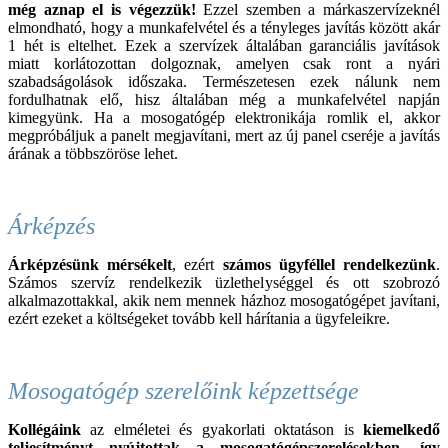
még aznap el is végezzük!
Ezzel szemben a márkaszervízeknél
elmondható, hogy a munkafelvétel és a tényleges javítás között akár
1 hét is eltelhet. Ezek a szervízek általában garanciális javítások
miatt korlátozottan dolgoznak, amelyen csak ront a nyári
szabadságolások időszaka. Természetesen ezek nálunk nem
fordulhatnak elő, hisz általában még a munkafelvétel napján
kimegyünk. Ha a mosogatógép elektronikája romlik el, akkor
megpróbáljuk a panelt megjavítani, mert az új panel cseréje a javítás
árának a többszöröse lehet.
Árképzés
Árképzésünk mérsékelt
, ezért
számos ügyféllel rendelkezünk
.
Számos szervíz rendelkezik üzlethelységgel és ott szobrozó
alkalmazottakkal, akik nem mennek házhoz mosogatógépet javítani,
ezért ezeket a költségeket tovább kell hárítania a ügyfeleikre.
Mosogatógép szerelőink képzettsége
Kollégáink
az elméletei és gyakorlati oktatáson is
kiemelkedő
teljesítményt nyújtottak a mosogatógépszerelésekben, így