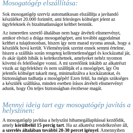
Mosogatógép elszállítása:
Sok mosogatógép szervíz automatikusan elszállítja a javítandó
készüléket 20.000 forintért, ami felesleges költséget jelent az
ügyfeleknek és bizalmatlanságot kelthet bennük.
Az ismeretlen szerelő általában nem hagy átvételi elismervényt,
amikor elviszi a drága mosogatógépet, ami további aggodalmat
kelthet a tulajdonosban, hiszen így nem marad nyoma annak, hogy a
készülék hová került. Véleményünk szerint ennek semmi értelme,
hiszen a szállítás során rengeteg kellemetlenséggel és kockázattal jár,
és akár újabb hibák is keletkezhetnek, amelyeket nehéz nyomon
követni és felelősségre vonni. A mi szerelőink inkább az alkatrészt
viszik az ügyfelekhez és nem szállítják el a mosógépet, így Ön
jelentős költséget takarít meg, minimalizálva a kockázatokat, és
biztonságban tudhatja a mosógépét! Ezen felül, ha mégis szükséges
a készülék szállítása, minden esetben írásos átvételi elismervényt
adunk, hogy Ön teljes biztonságban érezhesse magát.
Mennyi ideig tart egy mosogatógép javítás a
helyszínen:
A mosogatógép javítása a helyszíni hibamegállapítással kezdődik,
amely
körülbelül 15 percig tart
. Ha az alkatrész rendelkezésre áll,
a szerelés általában további 20-30 percet igényel
. Amennyiben