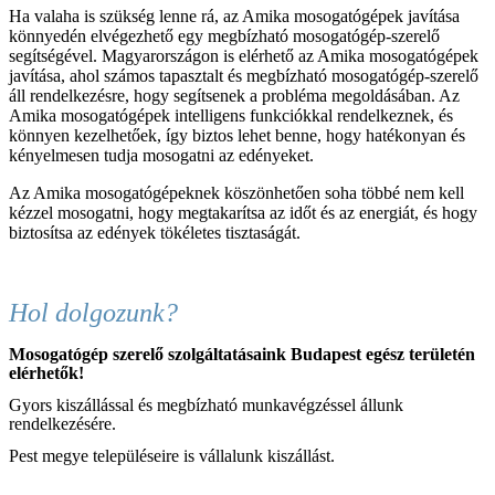
Ha valaha is szükség lenne rá, az Amika mosogatógépek javítása
könnyedén elvégezhető egy megbízható mosogatógép-szerelő
segítségével. Magyarországon is elérhető az Amika mosogatógépek
javítása, ahol számos tapasztalt és megbízható mosogatógép-szerelő
áll rendelkezésre, hogy segítsenek a probléma megoldásában. Az
Amika mosogatógépek intelligens funkciókkal rendelkeznek, és
könnyen kezelhetőek, így biztos lehet benne, hogy hatékonyan és
kényelmesen tudja mosogatni az edényeket.
Az Amika mosogatógépeknek köszönhetően soha többé nem kell
kézzel mosogatni, hogy megtakarítsa az időt és az energiát, és hogy
biztosítsa az edények tökéletes tisztaságát.
Hol dolgozunk?
Mosogatógép szerelő szolgáltatásaink Budapest egész területén
elérhetők!
Gyors kiszállással és megbízható munkavégzéssel állunk
rendelkezésére.
Pest megye településeire is vállalunk kiszállást.