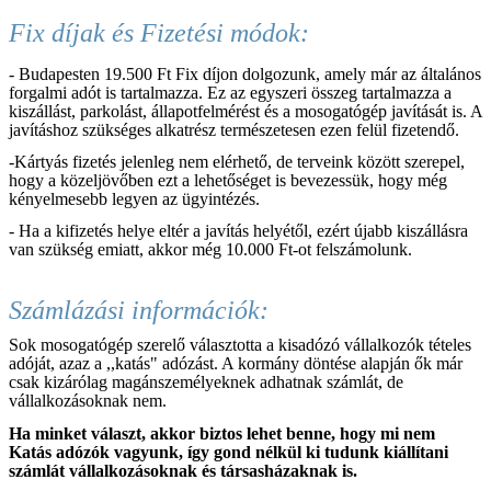
Fix díjak és Fizetési módok:
- Budapesten 19.500 Ft Fix díjon dolgozunk, amely már az általános
forgalmi adót is tartalmazza. Ez az egyszeri összeg tartalmazza a
kiszállást, parkolást, állapotfelmérést és a mosogatógép javítását is. A
javításhoz szükséges alkatrész természetesen ezen felül fizetendő.
-Kártyás fizetés jelenleg nem elérhető, de terveink között szerepel,
hogy a közeljövőben ezt a lehetőséget is bevezessük, hogy még
kényelmesebb legyen az ügyintézés.
- Ha a kifizetés helye eltér a javítás helyétől, ezért újabb kiszállásra
van szükség emiatt, akkor még 10.000 Ft-ot felszámolunk.
Számlázási információk:
Sok mosogatógép szerelő választotta a kisadózó vállalkozók tételes
adóját, azaz a ,,katás" adózást. A kormány döntése alapján ők már
csak kizárólag magánszemélyeknek adhatnak számlát, de
vállalkozásoknak nem.
Ha minket választ, akkor biztos lehet benne, hogy mi nem
Katás adózók vagyunk, így gond nélkül ki tudunk kiállítani
számlát vállalkozásoknak és társasházaknak is.